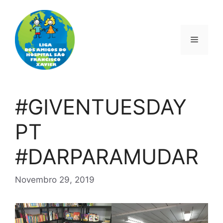
Saltar
para
o
Menu
conteúdo
#GIVENTUESDAY
PT
#DARPARAMUDAR
Novembro 29, 2019