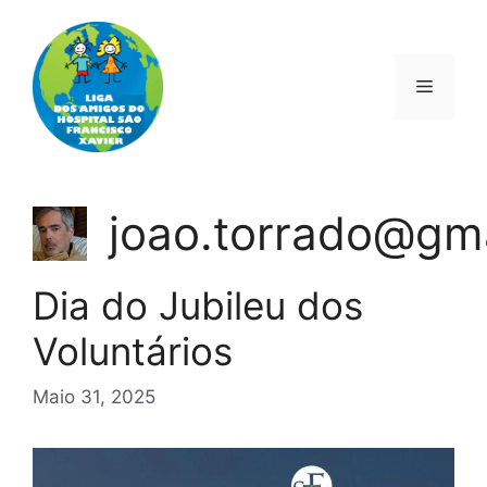
Saltar
para
o
Menu
conteúdo
joao.torrado@gm
Dia do Jubileu dos
Voluntários
Maio 31, 2025